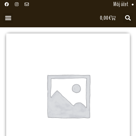
Môj účet
0,00
€