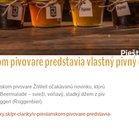
om pivovare predstavia vlastný pivný
nskom pivovare ŽiWell očakávanú novinku, ktorú
z Beermalade – svieži, voňavý, sladký džem z pív
oggen (Roggenbier).
ky.sk/pr-clanky/v-piestanskom-pivovare-predstavia-