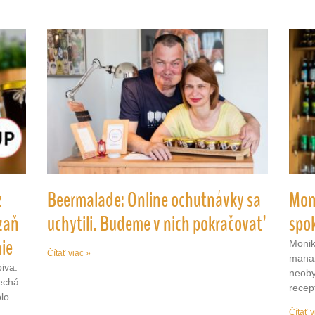
z
Beermalade: Online ochutnávky sa
Moni
zaň
uchytili. Budeme v nich pokračovať
spo
nie
Monik
Čítať viac »
manaž
iva.
neoby
nechá
recep
olo
Čítať v