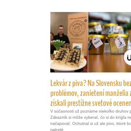
Lekvár z piva? Na Slovensku be
problémov, zanietení manželia 
získali prestížne svetové ocene
V súčasnosti už poznáme niekoľko druhov p
Zákazník si môže vyberať, čo si do krígľa 
načapovať. Ochutnal si už ale pivo, ktoré b
natreté