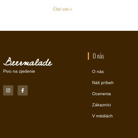
Čítať viac »
O nás
Pivo na zjedenie
O nás
Náš príbeh
Ocenenia
Zákazníci
V médiách