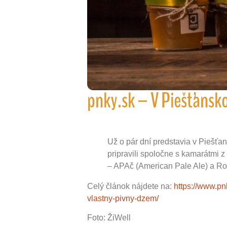
pnky.sk – V Piešťansk
Už o pár dní predstavia v Piešťa
pripravili spoločne s kamarátmi 
– APAč (American Pale Ale) a R
Celý článok nájdete na:
https://www.pn
vlastny-pivny-dzem/
Foto: ŽiWell