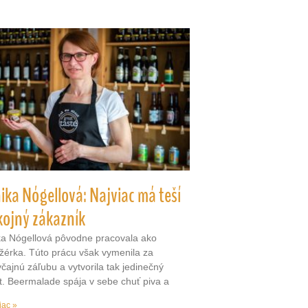
ka Nógellová: Najviac má teší
kojný zákazník
a Nógellová pôvodne pracovala ako
érka. Túto prácu však vymenila za
čajnú záľubu a vytvorila tak jedinečný
t. Beermalade spája v sebe chuť piva a
iac »