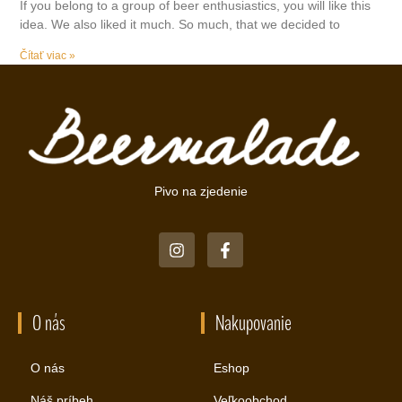
If you belong to a group of beer enthusiastics, you will like this
idea. We also liked it much. So much, that we decided to
Čítať viac »
Pivo na zjedenie
O nás
Nakupovanie
O nás
Eshop
Náš príbeh
Veľkoobchod