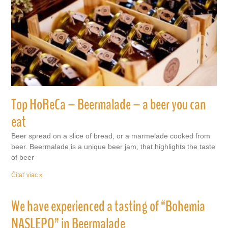
Top HoReCa – Beermalade – a beer you can
eat
Beer spread on a slice of bread, or a marmelade cooked from
beer. Beermalade is a unique beer jam, that highlights the taste
of beer
Čítať viac »
We have experienced a tasting of “Bohemia
NASLEPO” in Beermalade