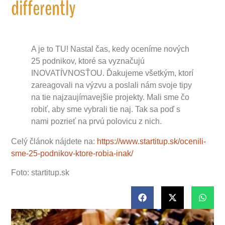
differently
A je to TU! Nastal čas, kedy oceníme nových
25 podnikov, ktoré sa vyznačujú
INOVATÍVNOSŤOU. Ďakujeme všetkým, ktorí
zareagovali na výzvu a poslali nám svoje tipy
na tie najzaujímavejšie projekty. Mali sme čo
robiť, aby sme vybrali tie naj. Tak sa poď s
nami pozrieť na prvú polovicu z nich.
Celý článok nájdete na:
https://www.startitup.sk/ocenili-
sme-25-podnikov-ktore-robia-inak/
Foto: startitup.sk