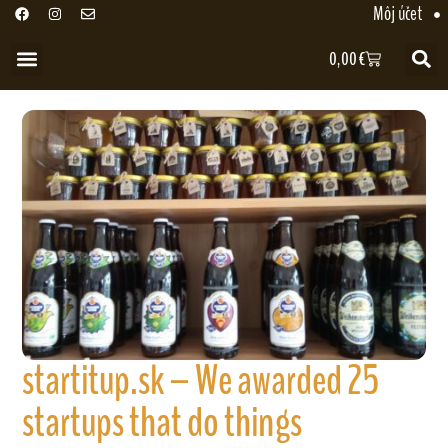
Môj účet
0,00
€
startitup.sk – We awarded 25
startups that do things