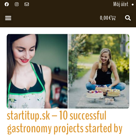
Môj účet
0,00
€
startitup.sk – 10 successful
gastronomy projects started by