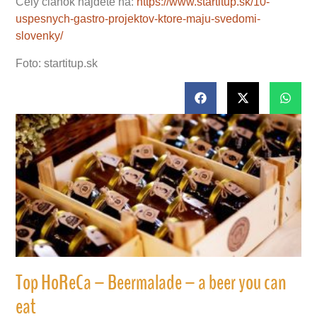
Celý článok nájdete na:
https://www.startitup.sk/10-
uspesnych-gastro-projektov-ktore-maju-svedomi-
slovenky/
Foto: startitup.sk
Top HoReCa – Beermalade – a beer you can
eat