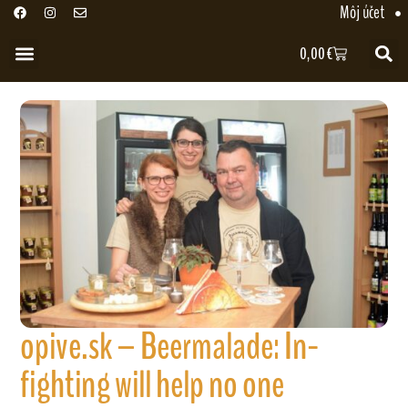
Môj účet
0,00
€
opive.sk – Beermalade: In-
fighting will help no one