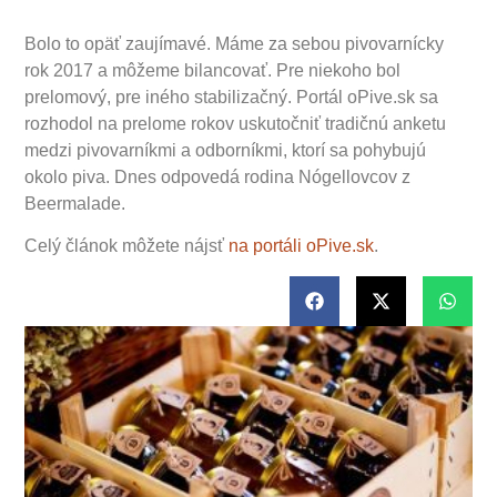
Bolo to opäť zaujímavé. Máme za sebou pivovarnícky
rok 2017 a môžeme bilancovať. Pre niekoho bol
prelomový, pre iného stabilizačný. Portál oPive.sk sa
rozhodol na prelome rokov uskutočniť tradičnú anketu
medzi pivovarníkmi a odborníkmi, ktorí sa pohybujú
okolo piva. Dnes odpovedá rodina Nógellovcov z
Beermalade.
Celý článok môžete nájsť
na portáli oPive.sk
.